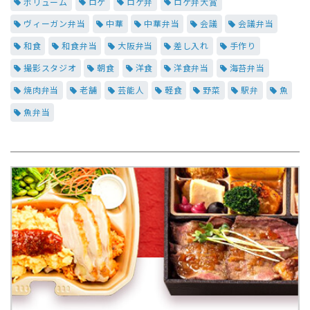
ボリューム
ロケ
ロケ弁
ロケ弁大賞
ヴィーガン弁当
中華
中華弁当
会議
会議弁当
和食
和食弁当
大阪弁当
差し入れ
手作り
撮影スタジオ
朝食
洋食
洋食弁当
海苔弁当
焼肉弁当
老舗
芸能人
軽食
野菜
駅弁
魚
魚弁当