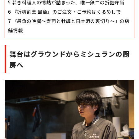
5
若き料理人の情熱が詰まった、唯一無二の折詰弁当
6
『折詰割烹 最魚』のご注文・ご予約はくるめしで
7
『最魚の晩餐～寿司と牡蠣と日本酒の裏切り～』の店
舗情報
舞台はグラウンドからミシュランの厨
房へ