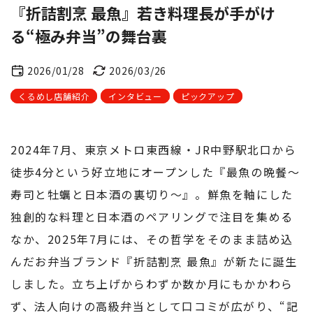
『折詰割烹 最魚』若き料理長が手がけ
る“極み弁当”の舞台裏
2026/01/28
2026/03/26
くるめし店舗紹介
インタビュー
ピックアップ
2024年7月、東京メトロ東西線・JR中野駅北口から
徒歩4分という好立地にオープンした『最魚の晩餐～
寿司と牡蠣と日本酒の裏切り～』。鮮魚を軸にした
独創的な料理と日本酒のペアリングで注目を集める
なか、2025年7月には、その哲学をそのまま詰め込
んだお弁当ブランド『折詰割烹 最魚』が新たに誕生
しました。立ち上げからわずか数か月にもかかわら
ず、法人向けの高級弁当として口コミが広がり、“記