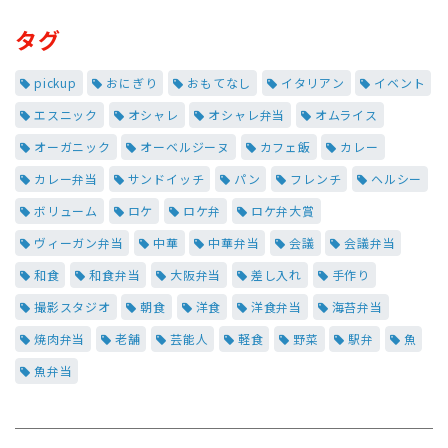
タグ
pickup
おにぎり
おもてなし
イタリアン
イベント
エスニック
オシャレ
オシャレ弁当
オムライス
オーガニック
オーベルジーヌ
カフェ飯
カレー
カレー弁当
サンドイッチ
パン
フレンチ
ヘルシー
ボリューム
ロケ
ロケ弁
ロケ弁大賞
ヴィーガン弁当
中華
中華弁当
会議
会議弁当
和食
和食弁当
大阪弁当
差し入れ
手作り
撮影スタジオ
朝食
洋食
洋食弁当
海苔弁当
焼肉弁当
老舗
芸能人
軽食
野菜
駅弁
魚
魚弁当