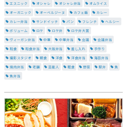
エスニック
オシャレ
オシャレ弁当
オムライス
オーガニック
オーベルジーヌ
カフェ飯
カレー
カレー弁当
サンドイッチ
パン
フレンチ
ヘルシー
ボリューム
ロケ
ロケ弁
ロケ弁大賞
ヴィーガン弁当
中華
中華弁当
会議
会議弁当
和食
和食弁当
大阪弁当
差し入れ
手作り
撮影スタジオ
朝食
洋食
洋食弁当
海苔弁当
焼肉弁当
老舗
芸能人
軽食
野菜
駅弁
魚
魚弁当