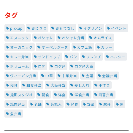
タグ
pickup
おにぎり
おもてなし
イタリアン
イベント
エスニック
オシャレ
オシャレ弁当
オムライス
オーガニック
オーベルジーヌ
カフェ飯
カレー
カレー弁当
サンドイッチ
パン
フレンチ
ヘルシー
ボリューム
ロケ
ロケ弁
ロケ弁大賞
ヴィーガン弁当
中華
中華弁当
会議
会議弁当
和食
和食弁当
大阪弁当
差し入れ
手作り
撮影スタジオ
朝食
洋食
洋食弁当
海苔弁当
焼肉弁当
老舗
芸能人
軽食
野菜
駅弁
魚
魚弁当