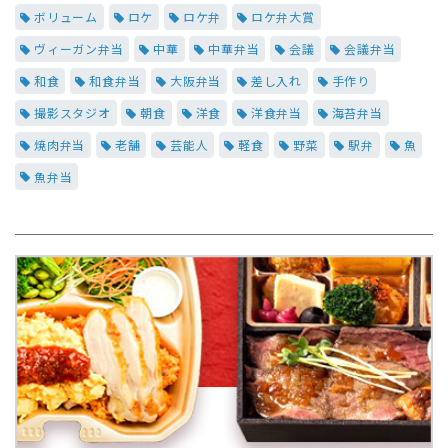
ボリューム
ロケ
ロケ弁
ロケ弁大賞
ヴィーガン弁当
中華
中華弁当
会議
会議弁当
和食
和食弁当
大阪弁当
差し入れ
手作り
撮影スタジオ
朝食
洋食
洋食弁当
海苔弁当
焼肉弁当
老舗
芸能人
軽食
野菜
駅弁
魚
魚弁当