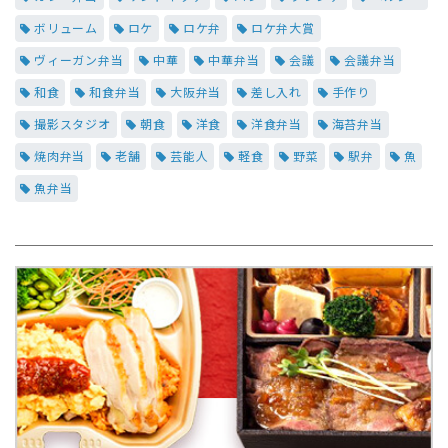
ボリューム
ロケ
ロケ弁
ロケ弁大賞
ヴィーガン弁当
中華
中華弁当
会議
会議弁当
和食
和食弁当
大阪弁当
差し入れ
手作り
撮影スタジオ
朝食
洋食
洋食弁当
海苔弁当
焼肉弁当
老舗
芸能人
軽食
野菜
駅弁
魚
魚弁当