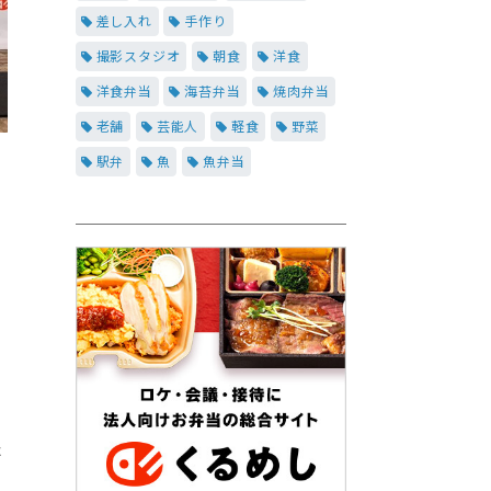
差し入れ
手作り
撮影スタジオ
朝食
洋食
洋食弁当
海苔弁当
焼肉弁当
老舗
芸能人
軽食
野菜
駅弁
魚
魚弁当
た
と