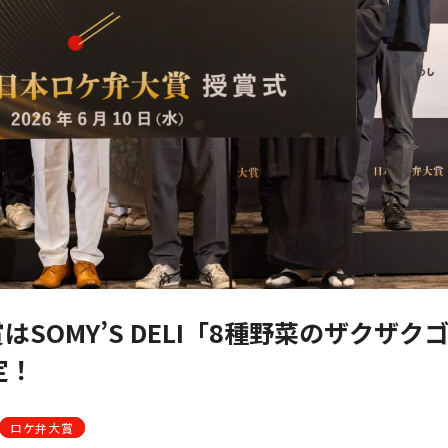
SOMY’S DELI「8種野菜のザクザク
定！
ロケ弁大賞