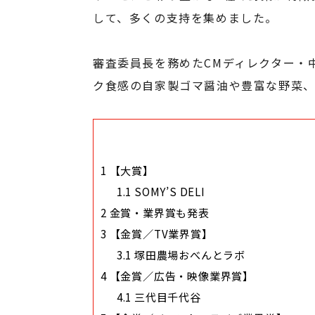
して、多くの支持を集めました。
審査委員長を務めたCMディレクター・
ク食感の自家製ゴマ醤油や豊富な野菜、
1
【大賞】
1.1
SOMY’S DELI
2
金賞・業界賞も発表
3
【金賞／TV業界賞】
3.1
塚田農場おべんとラボ
4
【金賞／広告・映像業界賞】
4.1
三代目千代谷