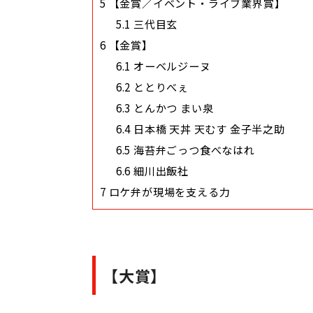
5
【金賞／イベント・ライブ業界賞】
5.1
三代目玄
6
【金賞】
6.1
オーベルジーヌ
6.2
ととりべぇ
6.3
とんかつ まい泉
6.4
日本橋 天丼 天むす 金子半之助
6.5
海苔弁ごっつ食べなはれ
6.6
細川出飯社
7
ロケ弁が現場を支える力
【大賞】