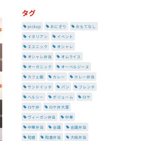
タグ
pickup
おにぎり
おもてなし
イタリアン
イベント
エスニック
オシャレ
オシャレ弁当
オムライス
オーガニック
オーベルジーヌ
カフェ飯
カレー
カレー弁当
サンドイッチ
パン
フレンチ
ヘルシー
ボリューム
ロケ
ロケ弁
ロケ弁大賞
ヴィーガン弁当
中華
中華弁当
会議
会議弁当
和食
和食弁当
大阪弁当