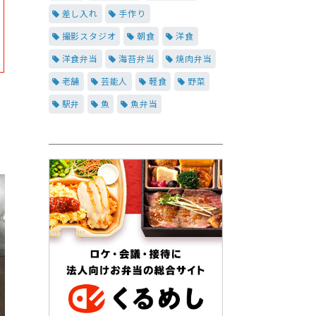
差し入れ
手作り
撮影スタジオ
朝食
洋食
洋食弁当
海苔弁当
焼肉弁当
老舗
芸能人
軽食
野菜
駅弁
魚
魚弁当