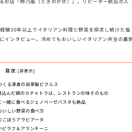
るお店「時乃風（ときのかぜ）」。リピーター続出の人
経験30年以上でイタリアン料理と野菜を探求し続けた塩
にインタビュー。冷めてもおいしいイタリアン弁当の裏
目次
[
非表示
]
つくる渾身の自家製ピクルス
煮込んだ鶏のカチャトラは、レストランの味そのもの
と一緒に食べるジェノベーゼパスタも絶品
おいしい野菜の食べ方
のごぼうアラビアータ
いピラフ＆アランチーニ