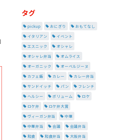
タグ
pickup
おにぎり
おもてなし
イタリアン
イベント
側
エスニック
オシャレ
オシャレ弁当
オムライス
オーガニック
オーベルジーヌ
カフェ飯
カレー
カレー弁当
サンドイッチ
パン
フレンチ
ヘルシー
ボリューム
ロケ
ロケ弁
ロケ弁大賞
ヴィーガン弁当
中華
中華弁当
会議
会議弁当
和食
和食弁当
大阪弁当