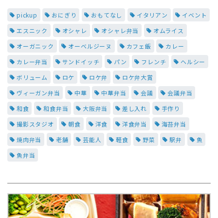
pickup
おにぎり
おもてなし
イタリアン
イベント
エスニック
オシャレ
オシャレ弁当
オムライス
オーガニック
オーベルジーヌ
カフェ飯
カレー
カレー弁当
サンドイッチ
パン
フレンチ
ヘルシー
ボリューム
ロケ
ロケ弁
ロケ弁大賞
ヴィーガン弁当
中華
中華弁当
会議
会議弁当
和食
和食弁当
大阪弁当
差し入れ
手作り
撮影スタジオ
朝食
洋食
洋食弁当
海苔弁当
焼肉弁当
老舗
芸能人
軽食
野菜
駅弁
魚
魚弁当