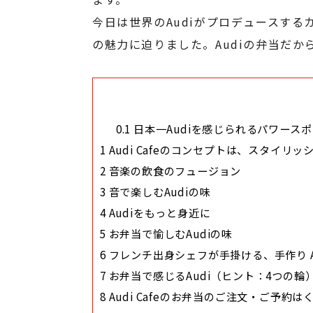
今日は世界のAudiがプロデュースするカ
の魅力に迫りました。Audiの弁当だ
0.1
日本一Audiを感じられるパワースポット
1
Audi Cafeのコンセプトは、スタイリ
2
音楽の飲食のフュージョン
3
音で楽しむAudiの味
4
Audiをもっと身近に
5
お弁当で愉しむAudiの味
6
フレンチ出身シェフが手掛ける、手作り Aud
7
お弁当で感じるAudi（ヒント：4つの輪
8
Audi Cafeのお弁当のご注文・ご予約