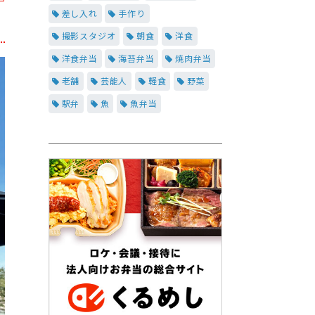
差し入れ
手作り
撮影スタジオ
朝食
洋食
洋食弁当
海苔弁当
焼肉弁当
老舗
芸能人
軽食
野菜
駅弁
魚
魚弁当