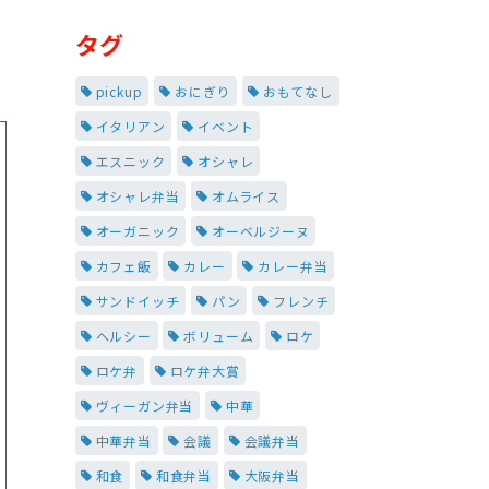
タグ
pickup
おにぎり
おもてなし
イタリアン
イベント
エスニック
オシャレ
オシャレ弁当
オムライス
オーガニック
オーベルジーヌ
カフェ飯
カレー
カレー弁当
サンドイッチ
パン
フレンチ
ヘルシー
ボリューム
ロケ
ロケ弁
ロケ弁大賞
ヴィーガン弁当
中華
中華弁当
会議
会議弁当
和食
和食弁当
大阪弁当