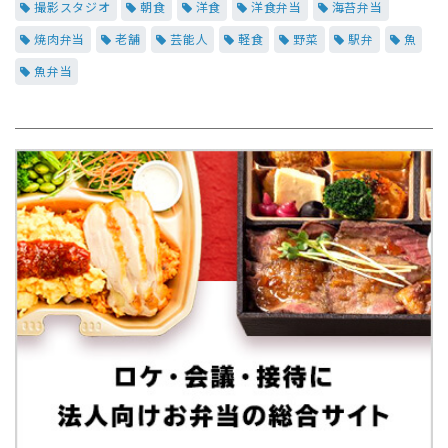
撮影スタジオ
朝食
洋食
洋食弁当
海苔弁当
焼肉弁当
老舗
芸能人
軽食
野菜
駅弁
魚
魚弁当