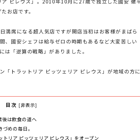
 ピレウス」。2010年10月に27歳で独立した國安 徹
げたお店です。
連日満席になる超人気店ですが開店当初はお客様がまばら
年間、國安シェフは給与ゼロの時期もあるなど大変苦しい
には「逆算の戦略」がありました。
ン「トラットリア ピッツェリア ピレウス」が地域の方
目次
[
非表示
]
業後は飲食の道へ
きづめの毎日。
ットリア ピッツェリア ピレウス」をオープン