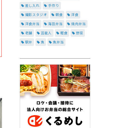
差し入れ
手作り
撮影スタジオ
朝食
洋食
洋食弁当
海苔弁当
焼肉弁当
老舗
芸能人
軽食
野菜
駅弁
魚
魚弁当