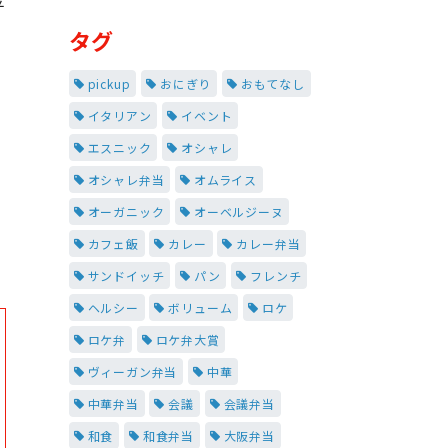
平
タグ
pickup
おにぎり
おもてなし
イタリアン
イベント
エスニック
オシャレ
オシャレ弁当
オムライス
オーガニック
オーベルジーヌ
に
カフェ飯
カレー
カレー弁当
サンドイッチ
パン
フレンチ
ヘルシー
ボリューム
ロケ
ロケ弁
ロケ弁大賞
ヴィーガン弁当
中華
中華弁当
会議
会議弁当
和食
和食弁当
大阪弁当