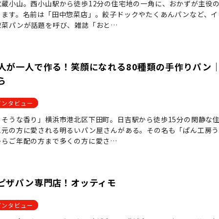
武蔵小山。西小山駅から徒歩12分の住宅地の一角に、おかずが主役
ります。名前は「田中惣菜店」。餃子ドックやたくあんパンなど、イ
惣菜パンが話題を呼び、雑誌「おと…
人が一人で作る！笑顔になれる80種類の手作りパン
ら
インタビュー
しそうな香り」横浜市港北区下田町。日吉駅から徒歩15分の閑静な
地元の方に愛される明るいパン屋さんがある。その名も「ぱん工房
からご年配の方まで多くの方に愛さ…
ピザパン専門店！オッティモ
インタビュー