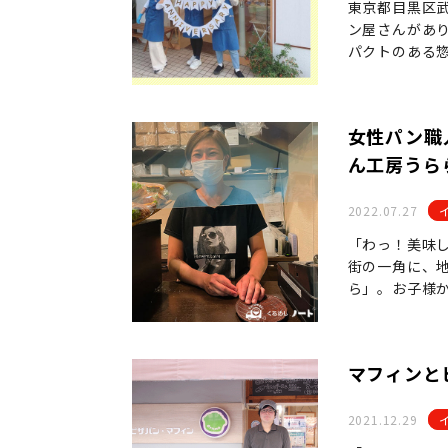
東京都目黒区
ン屋さんがあ
パクトのある
女性パン職
ん工房うら
2022.07.27
「わっ！美味
街の一角に、
ら」。お子様
マフィンと
2021.12.29