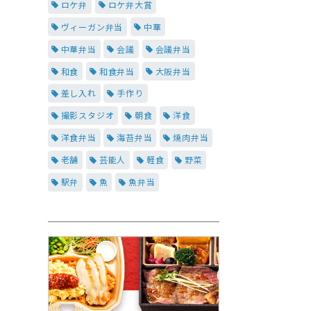
ロケ弁
ロケ弁大賞
ヴィーガン弁当
中華
中華弁当
会議
会議弁当
和食
和食弁当
大阪弁当
差し入れ
手作り
撮影スタジオ
朝食
洋食
洋食弁当
海苔弁当
焼肉弁当
老舗
芸能人
軽食
野菜
駅弁
魚
魚弁当