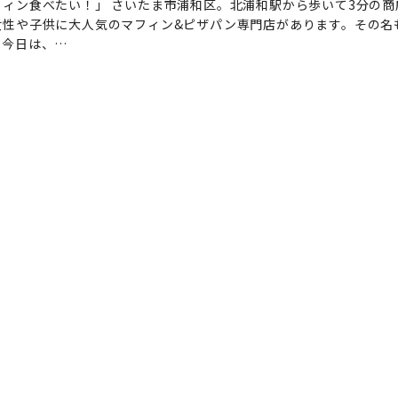
フィン食べたい！」 さいたま市浦和区。北浦和駅から歩いて3分の商
女性や子供に大人気のマフィン&ピザパン専門店があります。その名
」今日は、…