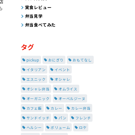
店
実食レビュー
も
弁当見学
弁当食べてみた
タグ
pickup
おにぎり
おもてなし
イタリアン
イベント
エスニック
オシャレ
オシャレ弁当
オムライス
オーガニック
オーベルジーヌ
カフェ飯
カレー
カレー弁当
サンドイッチ
パン
フレンチ
ヘルシー
ボリューム
ロケ