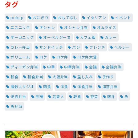
タグ
pickup
おにぎり
おもてなし
イタリアン
イベント
エスニック
オシャレ
オシャレ弁当
オムライス
オーガニック
オーベルジーヌ
カフェ飯
カレー
カレー弁当
サンドイッチ
パン
フレンチ
ヘルシー
ボリューム
ロケ
ロケ弁
ロケ弁大賞
ヴィーガン弁当
中華
中華弁当
会議
会議弁当
和食
和食弁当
大阪弁当
差し入れ
手作り
撮影スタジオ
朝食
洋食
洋食弁当
海苔弁当
焼肉弁当
老舗
芸能人
軽食
野菜
駅弁
魚
魚弁当