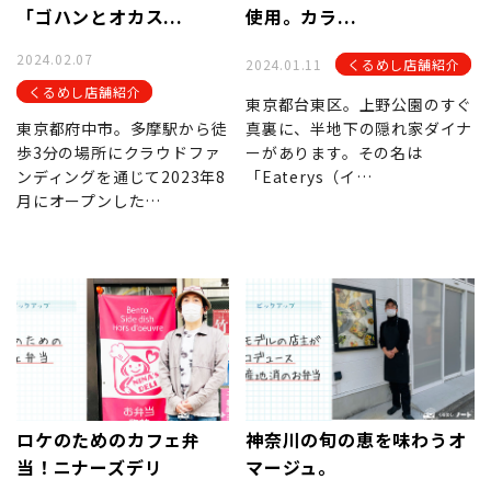
「ゴハンとオカス...
使用。カラ...
2024.02.07
2024.01.11
くるめし店舗紹介
くるめし店舗紹介
東京都台東区。上野公園のすぐ
東京都府中市。多摩駅から徒
真裏に、半地下の隠れ家ダイナ
歩3分の場所にクラウドファ
ーがあります。その名は
ンディングを通じて2023年8
「Eaterys（イ…
月にオープンした…
ロケのためのカフェ弁
神奈川の旬の恵を味わうオ
当！ニナーズデリ
マージュ。