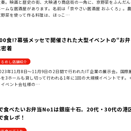
太秦。映画と歴史の街、大映通り商店街の一角に、京野菜をふんだん
ホームな居酒屋があります。名前は「京やさい居酒屋 おふくろ」。
京野菜を使って作る料理は、ほっこ…
000食!?幕張メッセで開催された大型イベントの“お弁
に密着
くるめし店舗紹介
023年11月8日〜11月9日の2日間で行われたIT企業の展示会。国際
を3ホールも貸し切って行われる1年に1回の大規模イベントです。
、イベント会社様の…
で食べたいお弁当No1は銀座十石。20代・30代の港
で食レポ！
弁当食べてみた