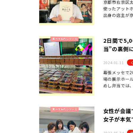
京都市右京区
使ったアット
出身の店主が
2日間で5,
当”の裏側
2024.01.11
幕張メッセで2
場の展示ホール
めし弁当では
女性が会議
女子が本気
2022.06.24