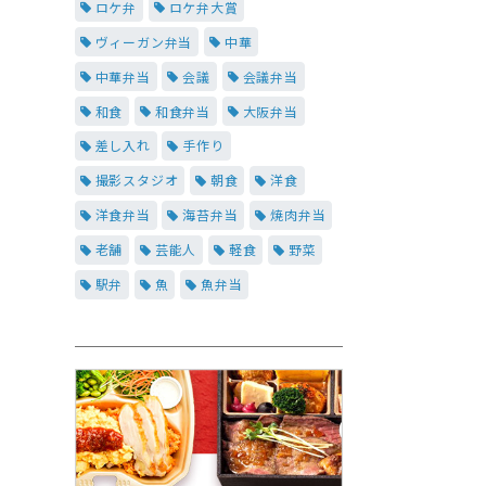
ロケ弁
ロケ弁大賞
ヴィーガン弁当
中華
中華弁当
会議
会議弁当
和食
和食弁当
大阪弁当
差し入れ
手作り
撮影スタジオ
朝食
洋食
洋食弁当
海苔弁当
焼肉弁当
老舗
芸能人
軽食
野菜
駅弁
魚
魚弁当