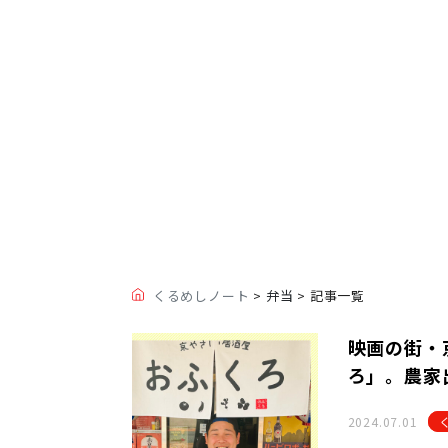
くるめしノート
>
弁当
> 記事一覧
映画の街・
ろ」。農家
2024.07.01