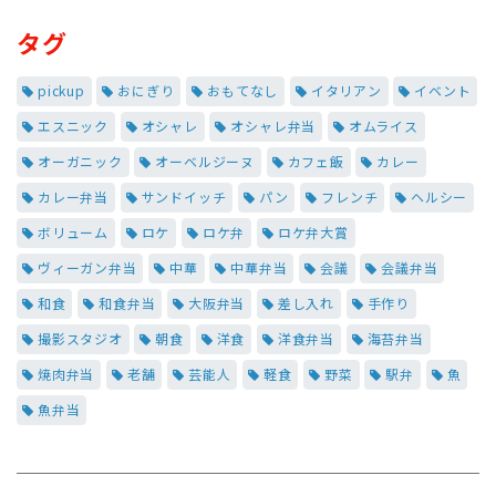
タグ
pickup
おにぎり
おもてなし
イタリアン
イベント
エスニック
オシャレ
オシャレ弁当
オムライス
オーガニック
オーベルジーヌ
カフェ飯
カレー
カレー弁当
サンドイッチ
パン
フレンチ
ヘルシー
ボリューム
ロケ
ロケ弁
ロケ弁大賞
ヴィーガン弁当
中華
中華弁当
会議
会議弁当
和食
和食弁当
大阪弁当
差し入れ
手作り
撮影スタジオ
朝食
洋食
洋食弁当
海苔弁当
焼肉弁当
老舗
芸能人
軽食
野菜
駅弁
魚
魚弁当