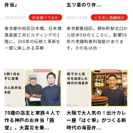
弁当」
五ツ星のり弁...
2024.05.07
弁当食べてみた
2023.12.08
くるめし店舗紹介
東京都中央区日本橋。日本橋
東京都墨田区。錦糸町駅北口か
髙島屋三井ビルディングの1
ら徒歩3分のところに、創業50
階に、300年の伝統と革新を
年の老舗和食料理屋がありま
一度に楽しめる茶房…
す。その名は坊…
70歳の店主と家族４人で
大阪で大人気の！出汁カレ
作る神戸のお弁当「茜
ー屋「はぐ寧」がつくる新
堂」。大震災を乗...
時代の海苔弁...