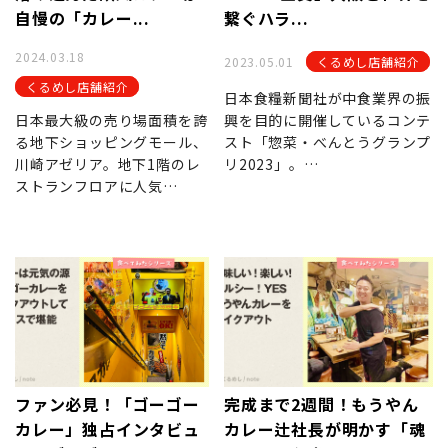
自慢の「カレー...
繋ぐハラ...
2024.03.18
2023.05.01
くるめし店舗紹介
くるめし店舗紹介
日本食糧新聞社が中食業界の振
日本最大級の売り場面積を誇
興を目的に開催しているコンテ
る地下ショッピングモール、
スト「惣菜・べんとうグランプ
川崎アゼリア。地下1階のレ
リ2023」。…
ストランフロアに人気…
ファン必見！「ゴーゴー
完成まで2週間！もうやん
カレー」独占インタビュ
カレー辻社長が明かす「魂