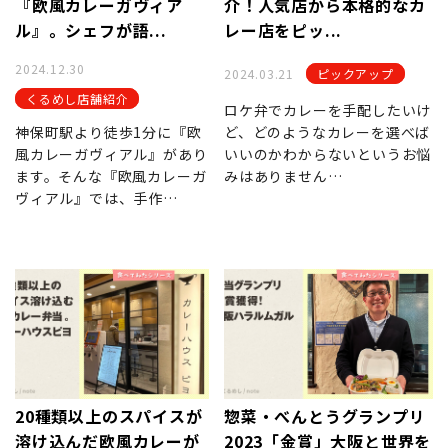
『欧⾵カレーガヴィア
介！人気店から本格的なカ
ル』。シェフが語...
レー店をピッ...
2024.12.30
2024.03.21
ピックアップ
くるめし店舗紹介
ロケ弁でカレーを手配したいけ
神保町駅より徒歩1分に『欧
ど、どのようなカレーを選べば
⾵カレーガヴィアル』があり
いいのかわからないというお悩
ます。そんな『欧⾵カレーガ
みはありません…
ヴィアル』では、⼿作…
20種類以上のスパイスが
惣菜・べんとうグランプリ
溶け込んだ欧風カレーが
2023「金賞」大阪と世界を