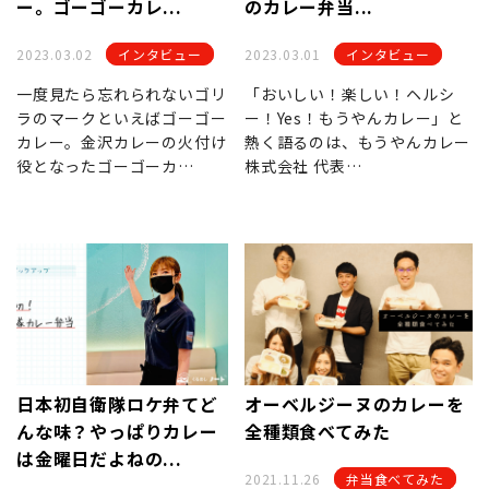
ー。ゴーゴーカレ...
のカレー弁当...
2023.03.02
インタビュー
2023.03.01
インタビュー
一度見たら忘れられないゴリ
「おいしい！楽しい！ヘルシ
ラのマークといえばゴーゴー
ー！Yes！もうやんカレー」と
カレー。金沢カレーの火付け
熱く語るのは、もうやんカレー
役となったゴーゴーカ…
株式会社 代表…
日本初自衛隊ロケ弁てど
オーベルジーヌのカレーを
んな味？やっぱりカレー
全種類食べてみた
は金曜日だよねの...
2021.11.26
弁当食べてみた