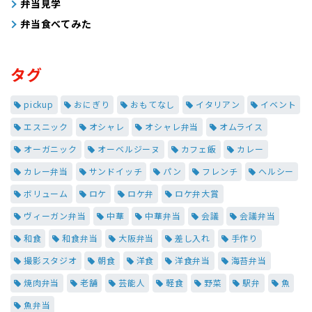
弁当見学
弁当食べてみた
タグ
pickup
おにぎり
おもてなし
イタリアン
イベント
エスニック
オシャレ
オシャレ弁当
オムライス
オーガニック
オーベルジーヌ
カフェ飯
カレー
カレー弁当
サンドイッチ
パン
フレンチ
ヘルシー
ボリューム
ロケ
ロケ弁
ロケ弁大賞
ヴィーガン弁当
中華
中華弁当
会議
会議弁当
和食
和食弁当
大阪弁当
差し入れ
手作り
撮影スタジオ
朝食
洋食
洋食弁当
海苔弁当
焼肉弁当
老舗
芸能人
軽食
野菜
駅弁
魚
魚弁当